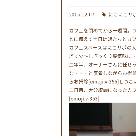
2015-12-07
にこにこサ
カフェを閉めてから一週間。
とに備えて土日は娘たちとカ
カフェスペースはにこサポの
ぎて少〜しぎっくり腰気味に
二年半、オーナーさんに任せ
な・・・と反省しながらお得
らお掃除[emoji:v-355]し
二日目、大分綺麗になったカ
[emoji:v-353]