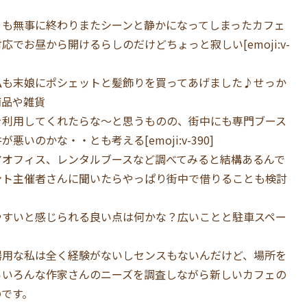
」も無事に終わりまたシーンと静かになってしまったカフェ
でお昼から開けるらしのだけどちょっと寂しい[emoji:v-
私も末娘にポシェットと髪飾りを買ってあげました♪せっか
商品や雑貨
を利用してくれたらな〜と思うものの、街中にも専門ブース
いのかな・・とも考える[emoji:v-390]
アオフィス、レンタルブースなど調べてみると結構あるんで
ント主催者さんに聞いたらやっぱり街中で借りることも検討
やすいと感じられる良い点は何かな？広いことと駐車スペー
器用な私は全く経験がないしセンスもないんだけど、場所を
らいろんな作家さんのニーズを調査しながら新しいカフェの
のです。