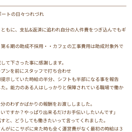
ポートの日々つれづれ
とともに、支払&返済に追われ自分の人件費をつぎ込んでもギ
 第６期の助成不採用・・カフェの工事費用は助成対象外で
成して下さった事に感謝します。
ープンを前にスタッフで打ち合わせ
初提示していた時給の半分、シフトも半部になる事を報告
した。能力のある人はしっかりと保障されている職場で働か
た分のわずかばかりの報酬をお渡ししました。
いいですか？やっぱり出来るだけお手伝いしたいんです」
話すと、どうしても働きたいって言ってくれました。
さんがにこサポに来た時も全く運営費がなく最初の時給は３