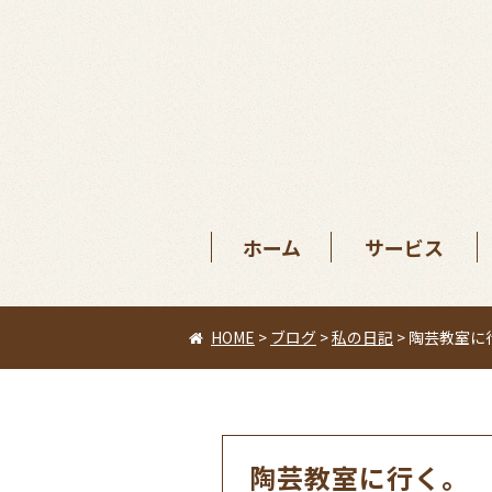
ホーム
サービス
HOME
>
ブログ
>
私の日記
>
陶芸教室に
陶芸教室に行く。