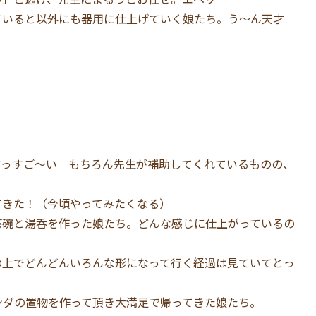
ていると以外にも器用に仕上げていく娘たち。う〜ん天才
すっすご〜い もちろん先生が補助してくれているものの、
てきた！（今頃やってみたくなる）
茶碗と湯呑を作った娘たち。どんな感じに仕上がっているの
の上でどんどんいろんな形になって行く経過は見ていてとっ
ンダの置物を作って頂き大満足で帰ってきた娘たち。