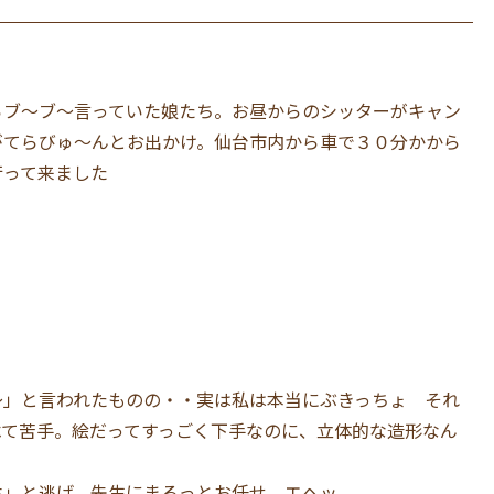
らブ〜ブ〜言っていた娘たち。お昼からのシッターがキャン
がてらびゅ〜んとお出かけ。仙台市内から車で３０分かから
行って来ました
〜」と言われたものの・・実は私は本当にぶきっちょ それ
べて苦手。絵だってすっごく下手なのに、立体的な造形なん
ホ」と逃げ、先生にまるっとお任せ。エヘッ