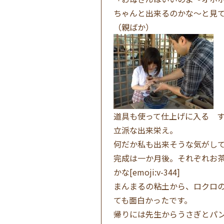
ちゃんと出来るのかな〜と見
（親ばか）
道具も使って仕上げに入る 
立派な出来栄え。
何だか私も出来そうな気がし
完成は一か月後。それぞれお
かな[emoji:v-344]
まんまるの粘土から、ロクロ
ても面白かったです。
帰りには先生からうさぎとパ