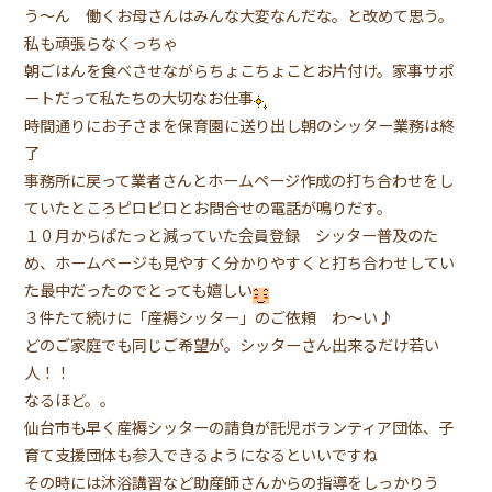
う〜ん 働くお母さんはみんな大変なんだな。と改めて思う。
私も頑張らなくっちゃ
朝ごはんを食べさせながらちょこちょことお片付け。家事サポ
ートだって私たちの大切なお仕事
時間通りにお子さまを保育園に送り出し朝のシッター業務は終
了
事務所に戻って業者さんとホームページ作成の打ち合わせをし
ていたところピロピロとお問合せの電話が鳴りだす。
１０月からぱたっと減っていた会員登録 シッター普及のた
め、ホームページも見やすく分かりやすくと打ち合わせしてい
た最中だったのでとっても嬉しい
３件たて続けに「産褥シッター」のご依頼 わ〜い♪
どのご家庭でも同じご希望が。シッターさん出来るだけ若い
人！！
なるほど。。
仙台市も早く産褥シッターの請負が託児ボランティア団体、子
育て支援団体も参入できるようになるといいですね
その時には沐浴講習など助産師さんからの指導をしっかりう