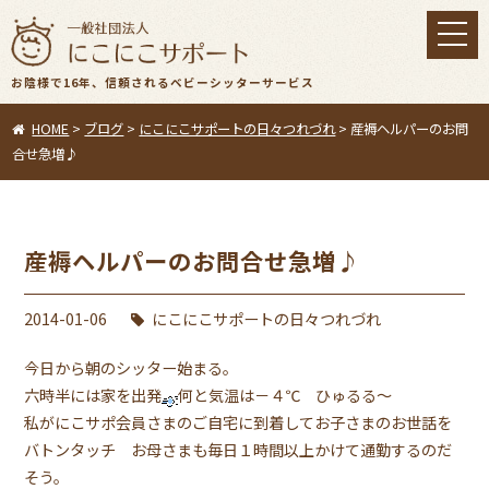
toggl
navig
お陰様で16年、信頼されるベビーシッターサービス
HOME
>
ブログ
>
にこにこサポートの日々つれづれ
>
産褥ヘルパーのお問
合せ急増♪
産褥ヘルパーのお問合せ急増♪
2014-01-06
にこにこサポートの日々つれづれ
今日から朝のシッター始まる。
六時半には家を出発
何と気温は－４℃ ひゅるる〜
私がにこサポ会員さまのご自宅に到着してお子さまのお世話を
バトンタッチ お母さまも毎日１時間以上かけて通勤するのだ
そう。