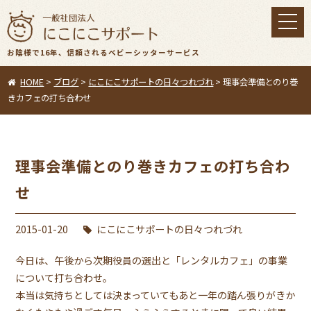
toggl
navig
お陰様で16年、信頼されるベビーシッターサービス
HOME
>
ブログ
>
にこにこサポートの日々つれづれ
>
理事会準備とのり巻
きカフェの打ち合わせ
理事会準備とのり巻きカフェの打ち合わ
せ
2015-01-20
にこにこサポートの日々つれづれ
今日は、午後から次期役員の選出と「レンタルカフェ」の事業
について打ち合わせ。
本当は気持ちとしては決まっていてもあと一年の踏ん張りがきか