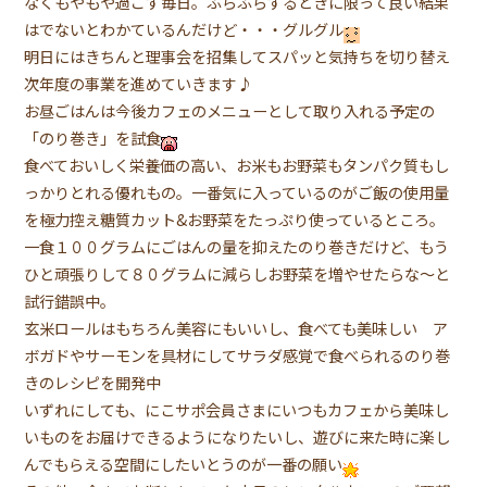
なくもやもや過ごす毎日。ふらふらするときに限って良い結果
はでないとわかているんだけど・・・グルグル
明日にはきちんと理事会を招集してスパッと気持ちを切り替え
次年度の事業を進めていきます♪
お昼ごはんは今後カフェのメニューとして取り入れる予定の
「のり巻き」を試食
食べておいしく栄養価の高い、お米もお野菜もタンパク質もし
っかりとれる優れもの。一番気に入っているのがご飯の使用量
を極力控え糖質カット&お野菜をたっぷり使っているところ。
一食１００グラムにごはんの量を抑えたのり巻きだけど、もう
ひと頑張りして８０グラムに減らしお野菜を増やせたらな〜と
試行錯誤中。
玄米ロールはもちろん美容にもいいし、食べても美味しい ア
ボガドやサーモンを具材にしてサラダ感覚で食べられるのり巻
きのレシピを開発中
いずれにしても、にこサポ会員さまにいつもカフェから美味し
いものをお届けできるようになりたいし、遊びに来た時に楽し
んでもらえる空間にしたいとうのが一番の願い