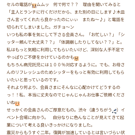
セルの電話が
ムムッ 何で何で？？ 理由を聞いてみると
「主人とランチに行くだけだから、また別の日にします♪木皿
さん言ってくれたら良かったのにぃぃ またね〜♪」と電話を
切られてしまいました。ガチョ〜ン
いつも私の事を気にして下さる会員さん。「お忙しい？」「シ
ッター頼んで大丈夫？？」「体調崩したりしてない？？」と。
私はもっと気軽に利用してもらいたいけど、深刻な人手不足で
やっぱりご不便をかけているのかも
もちろん病児託児には１００％対応するように。でも、お母さ
んのリフレッシュのためシッターをもっと有効に利用してもら
いたいと思っているのです。
それより何より、会員さまにそんなに心配かけてどうするの
っ！！私、本当に丈夫なのでじゃんじゃんお仕事ご依頼くださ
いね
せっかくの会員さんのご厚意だもの。渋々（違うちがう
）イ
ベント会場に向かう。 自分なりに色んなことが見えてきて起
業について考える良いきっかけになりました。
震災からもうすぐ二年。復興が加速しているとは言いづらい状