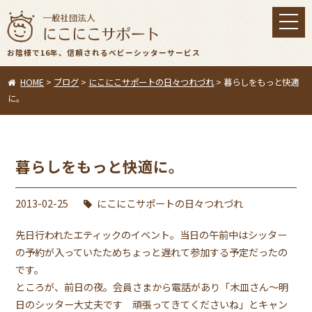
toggl
navig
お陰様で16年、信頼されるベビーシッターサービス
HOME
>
ブログ
>
にこにこサポートの日々つれづれ
>
暮らしをもっと快適
に。
暮らしをもっと快適に。
2013-02-25
にこにこサポートの日々つれづれ
先日行われたエティックのイベント。当日の午前中はシッター
の予約が入っていたためちょっと遅れて参加する予定だったの
です。
ところが、前日の夜。会員さまから電話があり「木皿さん〜明
日のシッター大丈夫です 頑張ってきてくださいね」とキャン