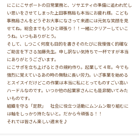
にこにこサポートの日常業務と、ソサエティの準備に追われ忙し
い思いをさせてしまった上田事務局も本当にお疲れ様。こども
事務局さんをどうぞお大事になさって来週には元気な笑顔を見
せてね。総会までもうひと頑張り！！一緒にクリアーしていこ
うね。いつもありがとう。
そして、しつこく何度も目的を書きそのたびに我慢強く的確な
ご助言を下さる加藤先生。申し訳ない気持ちで一杯ですが本当
にありがとうございます。
にこサポを立ち上げるときの規約作り。起業して４年。今でも
強烈に覚えているあの時の無駄に長い労力。いざ事業を始める
とスイスイだけどこの作業は本当に私にとってものすごい高い
ハードルなのです。いつか他の起業家さんにも是非聞いてみた
いものです。
組織を守る「定款」 社会に役立つ活動にムンムン取り組むに
は軸をしっかり持たないと。だから今頑張る！！
それでは皆さん楽しい週末を♪