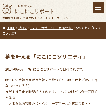
toggl
navig
お陰様で16年、信頼されるベビーシッターサービス
HOME
>
ブログ
>
にこにこサポートの日々つれづれ
>
夢を叶える「にこに
こソサエティ」
夢を叶える「にこにこソサエティ」
2014-06-06
にこにこサポートの日々つれづれ
昨日に引き続きまだまだ続く定款つくり（昨日仕上げたんじゃ
ないかって？？）
まだ１４日まで時間があるのです。しつこいけどもう一度良く
考える
※大まかな内容変更じゃなく、一文字一言が気になる・・・