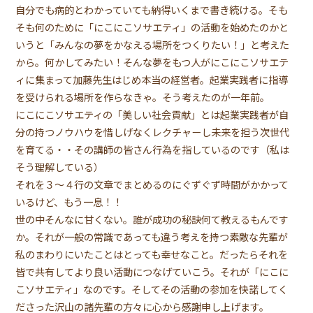
自分でも病的とわかっていても納得いくまで書き続ける。そも
そも何のために「にこにこソサエティ」の活動を始めたのかと
いうと「みんなの夢をかなえる場所をつくりたい！」と考えた
から。何かしてみたい！そんな夢をもつ人がにこにこソサエテ
ィに集まって加藤先生はじめ本当の経営者。起業実践者に指導
を受けられる場所を作らなきゃ。そう考えたのが一年前。
にこにこソサエティの「美しい社会貢献」とは起業実践者が自
分の持つノウハウを惜しげなくレクチャーし未来を担う次世代
を育てる・・その講師の皆さん行為を指しているのです（私は
そう理解している）
それを３〜４行の文章でまとめるのにぐずぐず時間がかかって
いるけど、もう一息！！
世の中そんなに甘くない。誰が成功の秘訣何て教えるもんです
か。それが一般の常識であっても違う考えを持つ素敵な先輩が
私のまわりにいたことはとっても幸せなこと。だったらそれを
皆で共有してより良い活動につなげていこう。それが「にこに
こソサエティ」なのです。そしてその活動の参加を快諾してく
ださった沢山の諸先輩の方々に心から感謝申し上げます。