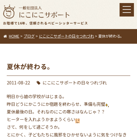
toggl
navig
お陰様で16年、信頼されるベビーシッターサービス
HOME
>
ブログ
>
にこにこサポートの日々つれづれ
>
夏休が終わる。
夏休が終わる。
2011-08-22
にこにこサポートの日々つれづれ
明日から娘の学校がはじまる。
昨日どうにかこうにか宿題を終わらせ、準備も完璧
夏休最後の日。それなのにこの寒さはなんじゃ？？
ヒーターを入れようかまようくらい
さて、何をして過ごそうか。
とにかく、子どもたちに風邪をひかせないように気をつけなき