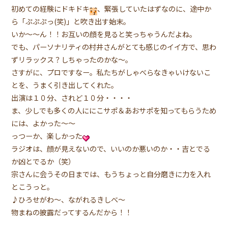
初めての経験にドキドキ
、緊張していたはずなのに、途中か
ら「ぷぷぷっ(笑)」と吹き出す始末。
いか〜〜ん！！お互いの顔を見ると笑っちゃうんだよね。
でも、パーソナリティの村井さんがとても感じのイイ方で、思わ
ずリラックス？しちゃったのかな〜。
さすがに、プロですなー。私たちがしゃべらなきゃいけないこ
とを、うまく引き出してくれた。
出演は１０分、されど１０分・・・・
ま、少しでも多くの人ににこサポ＆あおサポを知ってもらうため
には、よかった〜〜
っつーか、楽しかった
ラジオは、顔が見えないので、いいのか悪いのか・・吉とでる
か凶とでるか（笑）
宗さんに会うその日までは、もうちょっと自分磨きに力を入れ
とこうっと。
♪ひろせがわ〜、ながれるきしべ〜
物まねの披露だってするんだから！！