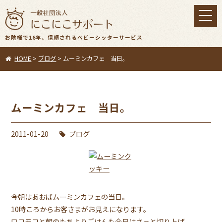
toggl
navig
お陰様で16年、信頼されるベビーシッターサービス
HOME
>
ブログ
>
ムーミンカフェ 当日。
ムーミンカフェ 当日。
2011-01-20
ブログ
今朝はあおばムーミンカフェの当日。
10時ころからお客さまがお見えになります。
ロコモコと朝のもちよりごはんも今日はさっと切り上げ