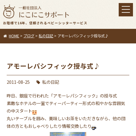
toggl
navig
お陰様で16年、信頼されるベビーシッターサービス
HOME
>
ブログ
>
私の日記
>
アモーレパシフィック授与式♪
アモーレパシフィック授与式♪
2011-08-25
私の日記
昨日、銀座で行われた「アモーレパシフィック」の授与式
素敵なホテルの一室でティーパーティー形式の和やかな雰囲気
の中スタート
丸いテーブルを囲み、美味しいお茶をいただきながら、他の団
体の方ともおしゃべりしたり情報交換したり