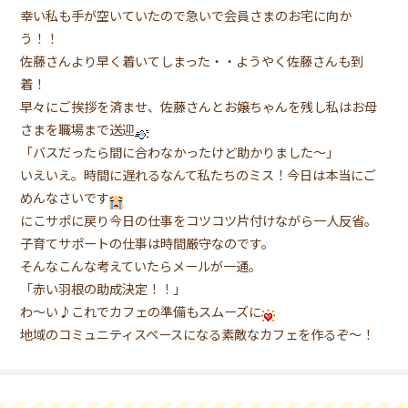
幸い私も手が空いていたので急いで会員さまのお宅に向か
う！！
佐藤さんより早く着いてしまった・・ようやく佐藤さんも到
着！
早々にご挨拶を済ませ、佐藤さんとお嬢ちゃんを残し私はお母
さまを職場まで送迎
「バスだったら間に合わなかったけど助かりました〜」
いえいえ。時間に遅れるなんて私たちのミス！今日は本当にご
めんなさいです
にこサポに戻り今日の仕事をコツコツ片付けながら一人反省。
子育てサポートの仕事は時間厳守なのです。
そんなこんな考えていたらメールが一通。
「赤い羽根の助成決定！！」
わ〜い♪これでカフェの準備もスムーズに
地域のコミュニティスペースになる素敵なカフェを作るぞ〜！