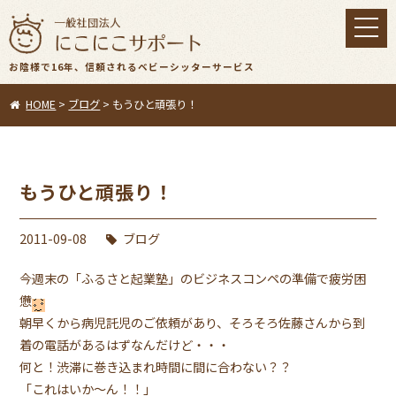
toggl
navig
お陰様で16年、信頼されるベビーシッターサービス
HOME
>
ブログ
>
もうひと頑張り！
もうひと頑張り！
2011-09-08
ブログ
今週末の「ふるさと起業塾」のビジネスコンペの準備で疲労困
憊
朝早くから病児託児のご依頼があり、そろそろ佐藤さんから到
着の電話があるはずなんだけど・・・
何と！渋滞に巻き込まれ時間に間に合わない？？
「これはいか〜ん！！」