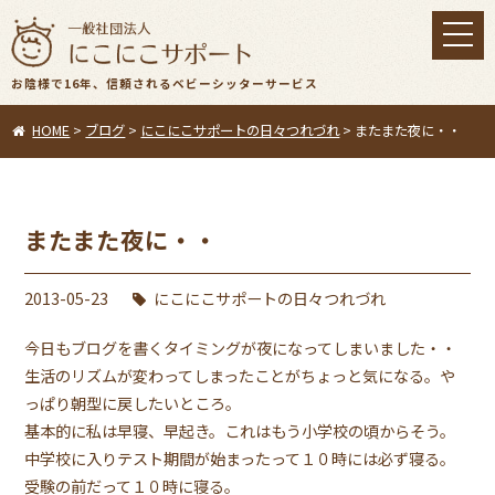
toggl
navig
お陰様で16年、信頼されるベビーシッターサービス
HOME
>
ブログ
>
にこにこサポートの日々つれづれ
>
またまた夜に・・
またまた夜に・・
2013-05-23
にこにこサポートの日々つれづれ
今日もブログを書くタイミングが夜になってしまいました・・
生活のリズムが変わってしまったことがちょっと気になる。や
っぱり朝型に戻したいところ。
基本的に私は早寝、早起き。これはもう小学校の頃からそう。
中学校に入りテスト期間が始まったって１０時には必ず寝る。
受験の前だって１０時に寝る。