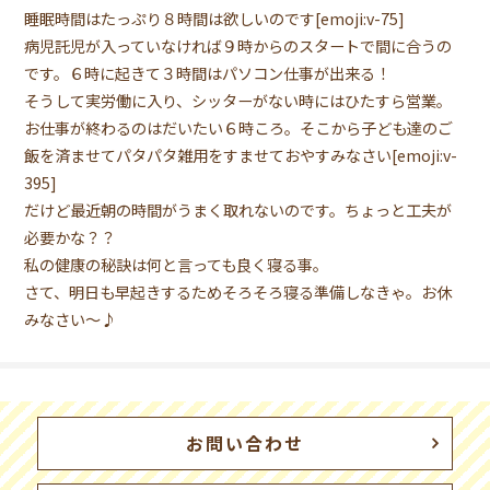
睡眠時間はたっぷり８時間は欲しいのです[emoji:v-75]
病児託児が入っていなければ９時からのスタートで間に合うの
です。６時に起きて３時間はパソコン仕事が出来る！
そうして実労働に入り、シッターがない時にはひたすら営業。
お仕事が終わるのはだいたい６時ころ。そこから子ども達のご
飯を済ませてパタパタ雑用をすませておやすみなさい[emoji:v-
395]
だけど最近朝の時間がうまく取れないのです。ちょっと工夫が
必要かな？？
私の健康の秘訣は何と言っても良く寝る事。
さて、明日も早起きするためそろそろ寝る準備しなきゃ。お休
みなさい〜♪
お問い合わせ