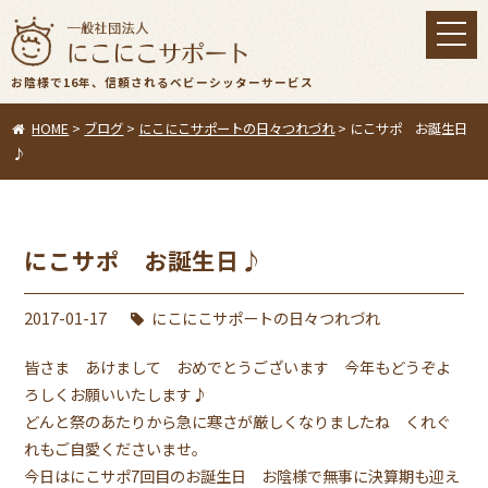
toggl
navig
お陰様で16年、信頼されるベビーシッターサービス
HOME
>
ブログ
>
にこにこサポートの日々つれづれ
>
にこサポ お誕生日
♪
にこサポ お誕生日♪
2017-01-17
にこにこサポートの日々つれづれ
皆さま あけまして おめでとうございます 今年もどうぞよ
ろしくお願いいたします♪
どんと祭のあたりから急に寒さが厳しくなりましたね くれぐ
れもご自愛くださいませ。
今日はにこサポ7回目のお誕生日 お陰様で無事に決算期も迎え