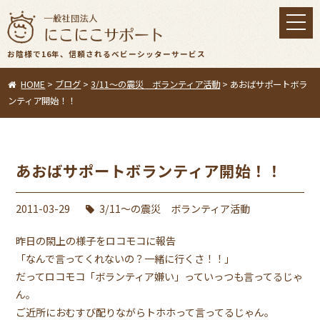
toggl
navig
お陰様で16年、信頼されるベビーシッターサービス
HOME
>
ブログ
>
3/11〜の震災 ボランティア活動
>
あおばサポートボラ
ンティア開始！！
あおばサポートボランティア開始！！
2011-03-29
3/11〜の震災 ボランティア活動
昨日の閖上の様子をロコモコに報告
「なんで言ってくれないの？一緒に行くさ！！」
だってロコモコ「ボランティア嫌い」っていっつも言ってるじゃ
ん。
ご近所におむすび配りながらトホホって言ってるじゃん。