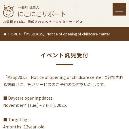
toggl
navig
お陰様で16年、信頼されるベビーシッターサービス
HOME
>
「MSSp2025」Notice of opening of childcare center
イベント託児受付
「MSSp2025」Notice of opening of childcare centerに参加され
る方向けに、託児サービスのご予約の受付をいたします。
■ Daycare opening dates:
November 4 (Tue.) – 7 (Fri.), 2025.
■ Target age:
4months~12year-old