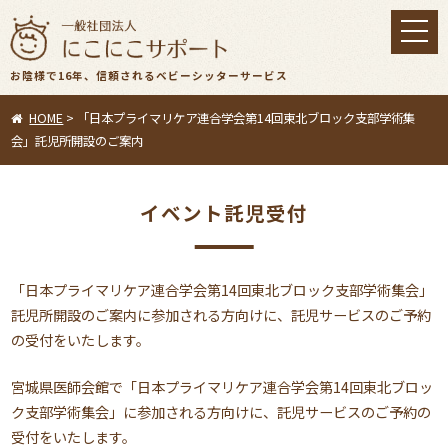
toggl
navig
お陰様で16年、信頼されるベビーシッターサービス
HOME
>
「日本プライマリケア連合学会第14回東北ブロック支部学術集
会」託児所開設のご案内
イベント託児受付
「日本プライマリケア連合学会第14回東北ブロック支部学術集会」
託児所開設のご案内に参加される方向けに、託児サービスのご予約
の受付をいたします。
宮城県医師会館で「日本プライマリケア連合学会第14回東北ブロ
ッ
ク支部学術集会」に参加される方向けに、託児サービスのご予約
の
受付をいたします。